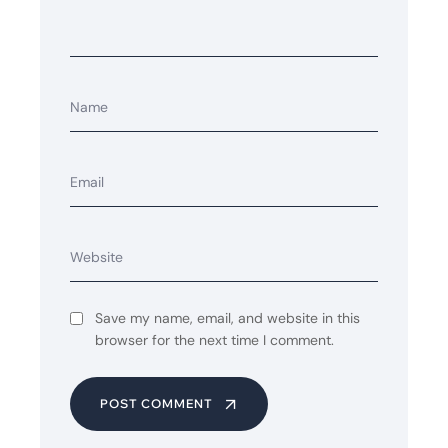
Save my name, email, and website in this
browser for the next time I comment.
POST COMMENT