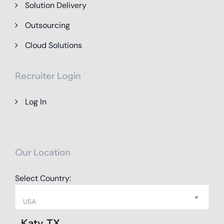
Solution Delivery
Outsourcing
Cloud Solutions
Recruiter Login
Log In
Our Location
Select Country:
USA
Katy, TX