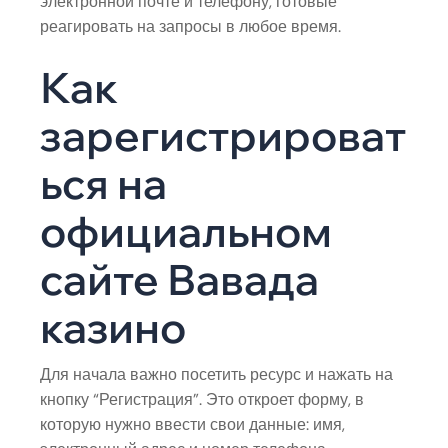
электронной почте и телефону, готовые
реагировать на запросы в любое время.
Как
зарегистрироват
ься на
официальном
сайте Вавада
казино
Для начала важно посетить ресурс и нажать на
кнопку “Регистрация”. Это откроет форму, в
которую нужно ввести свои данные: имя,