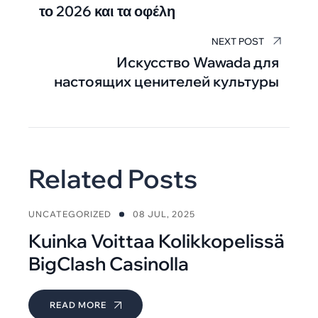
το 2026 και τα οφέλη
NEXT POST
Искусство Wawada для
настоящих ценителей культуры
Related Posts
UNCATEGORIZED
08 JUL, 2025
Kuinka Voittaa Kolikkopelissä
BigClash Casinolla
READ MORE