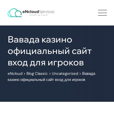
Вавада казино
официальный сайт
вход для игроков
eNcloud
>
Blog Classic
>
Uncategorized
>
Вавада
казино официальный сайт вход для игроков